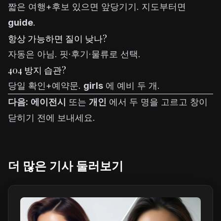
짧은 여행+후보 있으면 앞당기기. 지도부터면
guide
.
항상 가능하면 질이 낮나?
자동은 아님. 핏·후기·물류로 선택.
404 방지 습관?
당일 확인+예약문.
girls
에 예비 두 개.
다음:
에이전시
또는
개인
에서 두 명을 고르고 창이
닫히기 전에 보내세요.
더 많은 기사 둘러보기