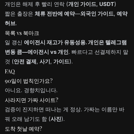
개인은 해제 후 빨리 연락 (
개인 가이드
,
USDT
)
짧은 출장은
체류 전반에 예약
—
외국인 가이드
,
예약
허브
.
목록 vs 북마크
일 갱신
에이전시 재고
가 유동성용. 개인은 텔레그램
변동 큼—
에이전시 vs 개인
. 빠르다고 선결제하지 말
것 (
안전 결제
,
사기
,
가이드
).
FAQ
90일이 법칙인가요?
아니요. 경향치입니다.
사라지면 가짜 사이트?
검증이 진지하면 떠나는 게 정상. 가짜는 이름만 바
꿔 오래 남기도 함 (
사진
).
도착 첫날 예약?