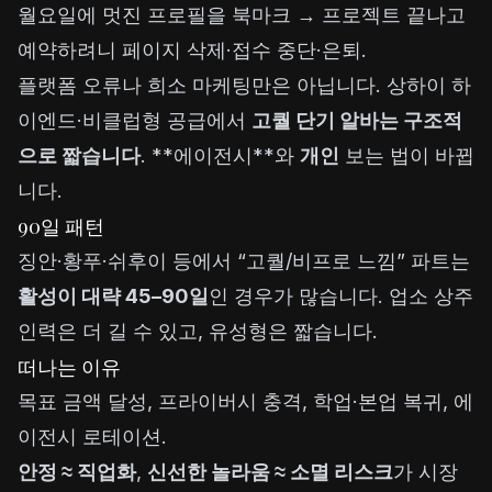
월요일에 멋진 프로필을 북마크 → 프로젝트 끝나고
예약하려니 페이지 삭제·접수 중단·은퇴.
플랫폼 오류나 희소 마케팅만은 아닙니다. 상하이 하
이엔드·비클럽형 공급에서
고퀄 단기 알바는 구조적
으로 짧습니다
. **
에이전시
**와
개인
보는 법이 바뀝
니다.
90일 패턴
징안·황푸·쉬후이 등에서 “고퀄/비프로 느낌” 파트는
활성이 대략 45–90일
인 경우가 많습니다. 업소 상주
인력은 더 길 수 있고, 유성형은 짧습니다.
떠나는 이유
목표 금액 달성, 프라이버시 충격, 학업·본업 복귀, 에
이전시 로테이션.
안정 ≈ 직업화
,
신선한 놀라움 ≈ 소멸 리스크
가 시장