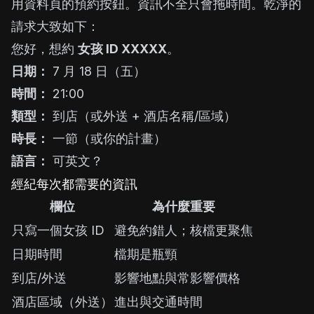
用資料頁的預約按鈕。資訊不全只會拖時間。乾淨的
請求大致如下：
您好，想約
女孩 ID XXXXX
。
日期：
7 月 18 日（五）
時間：
21:00
類型：
到店（或外送 + 酒店名稱/區域）
時長：
一節（或你的計畫）
語言：
可英文？
經紀每次都需要的資訊
欄位
為什麼重要
只寫一個女孩 ID
避免約錯人；核檔更聚焦
日期時間
檔期是瓶頸
到店/外送
影響地點與常影響價格
酒店區域（外送）
進出與交通時間