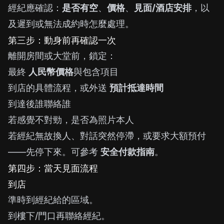
經紀應確認：
是否有空
、
價格
、
見面/酒店安排
，以
及遲到或無法成約時怎麼處理。
第三步：動身前再確認一次
離開房間或大堂前，鎖定：
最終
人民幣價格
與包含項目
到店的具體流程，或外送
預計抵達時間
到達後誰聯絡誰
若感覺不對勁，是否為照片本人
若經紀無故換人、對話突然停滯，或要求大額預付
——先停下來。可參考
安全付款指南
。
第四步：當天見面流程
到店
準時到經紀給的區域。
到樓下/門口再聯絡經紀。