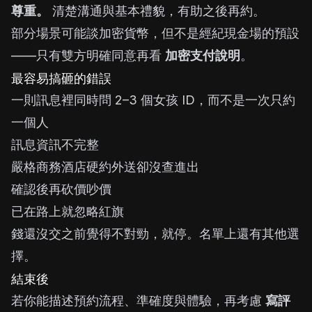
尊重。
清楚溝通與基本禮貌，有助之後再約。
部分場景可能談加密貨幣，但不是經紀現金場的預設
——只有雙方明確同意再看
加密支付說明
。
最容易搞砸的錯誤
一則訊息裡同時問 2–3 個女孩 ID，而不是一次只約
一個人
訊息資訊不完整
嚴格商務酒店硬約外送卻沒查進出
確認後再砍價吵價
已在路上就忽略紅旗
錢還沒交之前覺得不對勁，就停。名單上還有其他選
擇。
結束後
若你能描述預約流程、準確度與體驗，再考慮
寫評