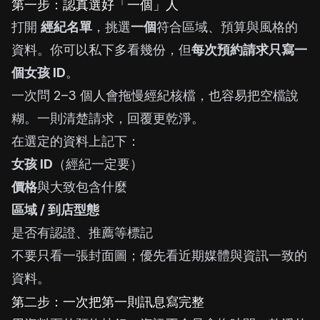
第一步：認真選好「一個」人
打開
經紀名單
，挑選
一個
符合區域、預算與風格的
資料。你可以私下多看幾份，但
每次預約請求只寫一
個女孩 ID
。
一次問 2–3 個人會拖慢經紀核檔，也容易把空檔說
糊。一則清楚請求，回覆更乾淨。
在選定的資料上記下：
女孩 ID
（經紀一定要）
價格
與大致包含什麼
區域 / 到店型態
是否有認證、推薦等標記
不要只看一張封面圖；優先看近期媒體與資訊一致的
資料。
第二步：一次把第一則訊息寫完整