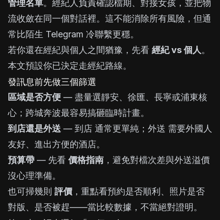
管理名單
。經紀人負責確認檔期、對接女孩，並把物
流收斂在同一個對話裡。這不能消除所有風險，但通
常比陌生 Telegram 冷聯繫更穩。
若你還在經紀與個人之間猶豫，先看
經紀 vs 個人
。
本文預設你已決定走經紀路線。
發訊息前先做三個篩選
區域是否方便
— 盡量選靜安、徐匯、長寧或浦東核
心；跨城奔波最容易搞砸臨時計畫。
到店還是外送
—
到店
通常更單純；
外送
需要外國人
友好、進出方便的酒店。
預算帶
— 先看
價格指南
，避免對檔次差與外送溢價
沒心理準備。
也可掃幾則
評價
，重點看預約是否順利、照片是否
對版、是否被趕——當比較數據，不當絕對證明。