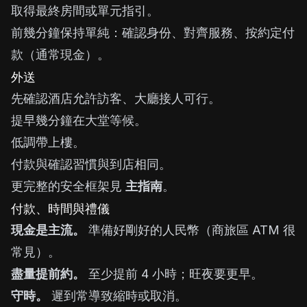
取得最終房間或單元指引。
前幾分鐘保持單純：確認身份、對齊服務、按約定付
款（通常現金）。
外送
先確認酒店允許訪客、大廳接人可行。
提早幾分鐘在大堂等候。
低調帶上樓。
付款與確認習慣與到店相同。
更完整的安全框架見
主指南
。
付款、時間與禮儀
現金是主流。
準備好剛好的人民幣（商旅區 ATM 很
常見）。
盡量提前約。
至少提前 4 小時；旺夜要更早。
守時。
遲到常導致縮時或取消。