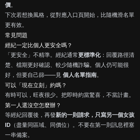
價
。
下次若想換風格，從對應入口頁開始，比隨機滑名單
更有效。
常見問題
經紀一定比個人更安全嗎？
「更安全」不精準。經紀通常
更標準化
：回覆路徑清
楚、檔期更好確認、較少隨機詐騙。個人仍可能很
好，但要自己篩——見
個人名單指南
。
可以「現在立刻」約嗎？
有時可以，旺夜很少。把即時約當驚喜，不當計畫。
第一人選沒空怎麼辦？
等經紀回覆後，再發
新的一則請求，只寫另一個女孩
ID
（盡量同區域、同價位）。不要在第一則訊息裡塞
一串備案。