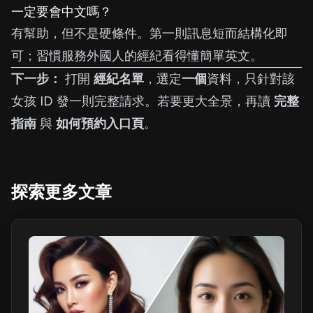
一定要會中文嗎？
有幫助，但不是硬條件。第一則訊息短而結構化即
可；習慣服務外國人的經紀看得懂簡單英文。
下一步：
打開
經紀名單
，選定
一個
資料，只針對該
女孩 ID 發一則完整請求。若要更大全景，再讀
完整
指南
與
如何預約入口頁
。
探索更多文章